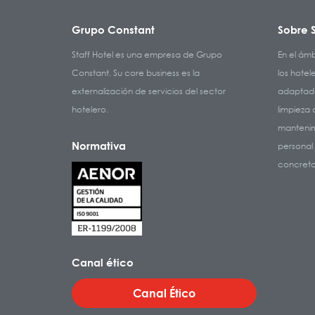
Grupo Constant
Sobre S
Staff Hotel es una empresa de Grupo
En el ámb
Constant. Su core business es la
los hotel
externalización de servicios del sector
adaptada
hotelero.
limpieza
mantenimi
Normativa
personal
concreto
Canal ético
Canal Ético