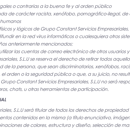
ilegales o contrarias a la buena fe y al orden público
a de carácter racista, xenófobo, pornográfico-ilegal, de 
s humanos
ísicos y lógicos de Grupo Constant Servicios Empresariales,
ifundir en la red virus informáticos o cualesquiera otros sist
años anteriormente mencionados;
utilizar las cuentas de correo electrónico de otros usuarios
ariales, S.L.U se reserva el derecho de retirar todos aquel
d de la persona, que sean discriminatorios, xenófobos, rac
, el orden o la seguridad pública o que, a su juicio, no re
Grupo Constant Servicios Empresariales, S.L.U no será respo
foros, chats, u otras herramientas de participación.
IAL
les, S.L.U será titular de todos los derechos de propiedad i
ntos contenidos en la misma (a título enunciativo, imágene
inaciones de colores, estructura y diseño, selección de m