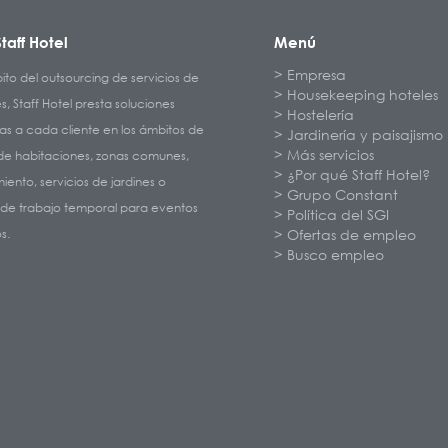
taff Hotel
Menú
Empresa
ito del outsourcing de servicios de
Housekeeping hoteles
es, Staff Hotel presta soluciones
Hostelería
s a cada cliente en los ámbitos de
Jardinería y paisajismo
Más servicios
 de habitaciones, zonas comunes,
¿Por qué Staff Hotel?
ento, servicios de jardines o
Grupo Constant
 de trabajo temporal para eventos
Política del SGI
s.
Ofertas de empleo
Busco empleo