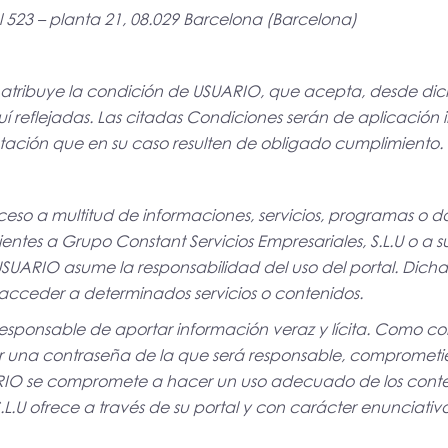
l 523 – planta 21, 08.029 Barcelona (Barcelona)
le atribuye la condición de USUARIO, que acepta, desde dic
í reflejadas. Las citadas Condiciones serán de aplicación
ación que en su caso resulten de obligado cumplimiento.
so a multitud de informaciones, servicios, programas o da
ntes a Grupo Constant Servicios Empresariales, S.L.U o a sus
UARIO asume la responsabilidad del uso del portal. Dicha 
 acceder a determinados servicios o contenidos.
responsable de aportar información veraz y lícita. Como con
 una contraseña de la que será responsable, comprometié
ARIO se compromete a hacer un uso adecuado de los conte
.L.U ofrece a través de su portal y con carácter enunciativo