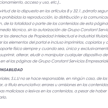
ionamiento, acceso y uso, etc.)..
irtud de lo dispuesto en los artículos 8 y 32.1, párrafo se
rohibidas la reproducción, la distribución y la comunicac
, de la totalidad o parte de los contenidos de esta página
edio técnico, sin la autorización de Grupo Constant Servicio
los derechos de Propiedad Intelectual e Industrial titular
ar los elementos del portal e incluso imprimirlos, copiarlos 
oporte físico siempre y cuando sea, única y exclusivamente
primir, alterar, eludir o manipular cualquier dispositivo d
en el las páginas de Grupo Constant Servicios Empresariales
ONSABILIDAD
ales, S.L.U no se hace responsable, en ningún caso, de los
a título enunciativo: errores u omisiones en los contenidos,
mas maliciosos o lesivos en los contenidos, a pesar de hab
rlo.