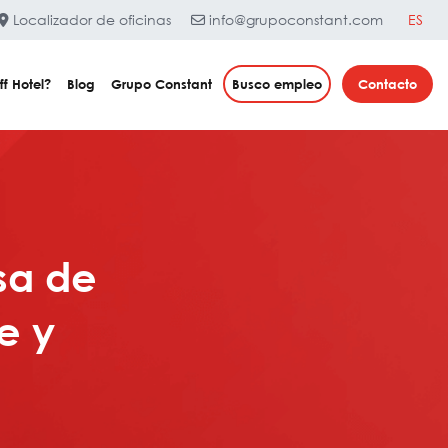
Localizador de oficinas
info@grupoconstant.com
ES
ff Hotel?
Blog
Grupo Constant
Busco empleo
Contacto
sa de
e y