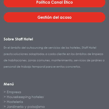
Política Canal Ético
Gestión del acoso
Sobre Staff Hotel
En el ámbito del outsourcing de servicios de los hoteles, Staff Hotel
presta soluciones adaptadas a cada cliente en los ámbitos de limpieza
de habitaciones, zonas comunes, mantenimiento, servicios de jardines o
personal de trabajo temporal para eventos concretos.
Menú
Empresa
Housekeeping hoteles
Hostelería
Jardinería y paisajismo