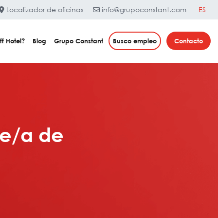
Localizador de oficinas
info@grupoconstant.com
ES
ff Hotel?
Blog
Grupo Constant
Busco empleo
Contacto
te/a de